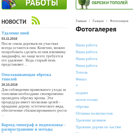
НОВОСТИ
Главная
Галерея
Фотогалерея
/
/
Фотогалерея
Удаление пней
03.11.2018
После спила деревьев на участках
Наша работа
всегда остаются пни. Конечно, можно
попробовать сделать из пня изюминку
Наша работа
ландшафта, но чаще всего требуется
Наша работа
его удаление. Ведь старый пень
представляет ...
Наша работа
Тополь
Омолаживающая обрезка
тополей
Финал
20.10.2018
*
Для соблюдения правильного ухода за
подпил
тополями необходимо своевременно
проводить обрезку кроны. Эта
почти готово
процедура имеет несколько целей –
придание дереву эстетического вида,
обрезка
обеспечение сбалансированного роста
Оттяжка полиспастом
...
Удаление целиком
Короед-типограф в подмосковье -
Удаление дерева по частям
распространение и методы