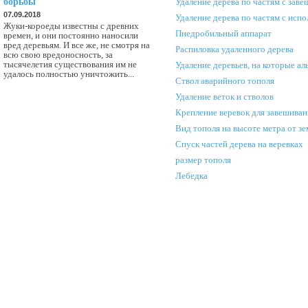
борьбы
Удаление дерева по частям с зав
07.09.2018
Удаление дерева по частям с исп
Жуки-короеды известны с древних
Пнедробильный аппарат
времен, и они постоянно наносили
вред деревьям. И все же, не смотря на
Распиловка удаленного дерева
всю свою вредоносность, за
тысячелетия существования им не
Удаление деревьев, на которые ал
удалось полностью уничтожить...
Ствол аварийного тополя
Удаление веток и стволов
Крепление веревок для завешиван
Вид тополя на высоте метра от зе
Спуск частей дерева на веревках
размер тополя
Лебедка