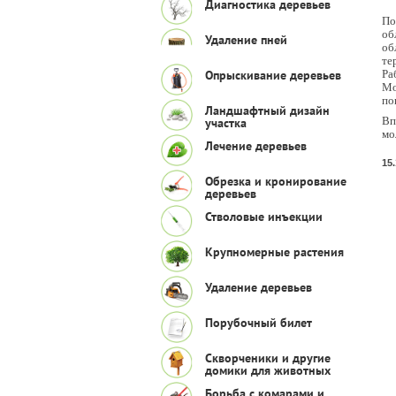
Диагностика деревьев
По
об
Удаление пней
об
те
Опрыскивание деревьев
Ра
Мо
по
Ландшафтный дизайн
Вп
участка
мо
Лечение деревьев
15
Обрезка и кронирование
деревьев
Стволовые инъекции
Крупномерные растения
Удаление деревьев
Порубочный билет
Скворченики и другие
домики для животных
Борьба с комарами и